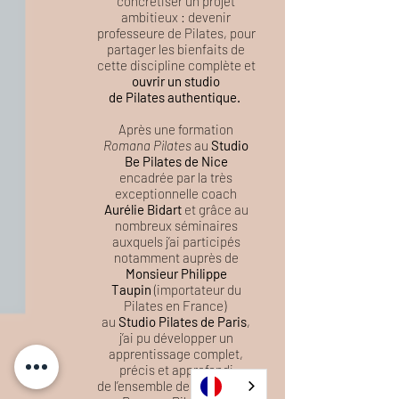
concrétiser un projet
ambitieux :
devenir
professeure de Pilates,
pour
partager les bienfaits de
cette discipline complète
et
ouvrir
un studio
de Pilates authentique.
Après une formation
Romana Pilates
au
Studio
Be Pilates de Nice
encadrée par la très
exceptionnelle coach
Aurélie Bidart
et grâce au
nombreux séminaires
auxquels j’ai participés
notamment auprès de
Monsieur Philippe
Taupin
(importateur du
Pilates en France)
au
Studio Pilates de Paris
,
j’ai pu développer un
apprentissage complet,
précis et approfondi
de l’ensemble de la méthode