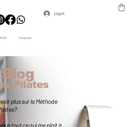
Log In
RVER
Escapade
 Blog
es Pilates
voir plus sur la Méthode
ilates?
 vous tout ce qui me plait à