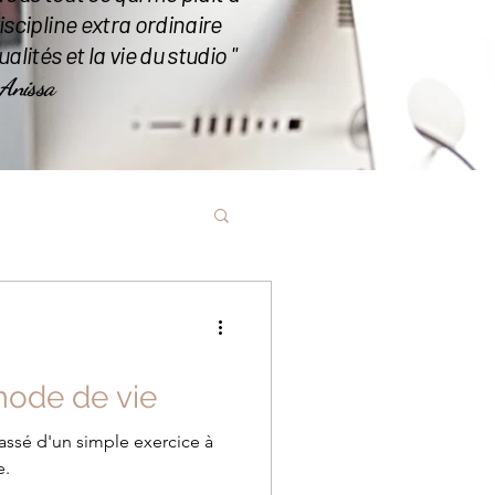
scipline extra ordinaire
lités et la vie du studio "
Anissa
 mode de vie
t passé d'un simple exercice à
e.