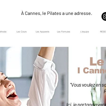
À Cannes, le Pilates a une adresse.
éthode
Les Cours
Les Appareils
Les Formules
L'équipe
RESE
Le
I Cann
"Vous voulez en sa
P
Ici, je partage avec