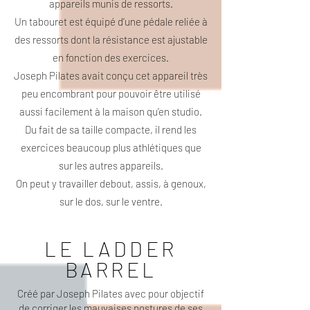
appareils munis de ressorts.
Un tabouret est équipé d’une pédale reliée à
des ressorts dont la résistance est ajustable
en fonction des exercices.
Joseph Pilates avait conçu cet appareil très
peu encombrant pour pouvoir être utilisé
aussi facilement à la maison qu’en studio.
Du fait de sa taille compacte, il rend les
exercices beaucoup plus athlétiques que
sur les autres appareils.
On peut y travailler debout, assis, à genoux,
sur le dos, sur le ventre.
LE LADDER
BARREL
Créé par Joseph Pilates avec pour objectif
de corriger les mauvaises postures de ses